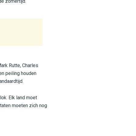
de zomertijd.
Mark Rutte, Charles
een peiling houden
andaardtijd.
lok. Elk land moet
staten moeten zich nog