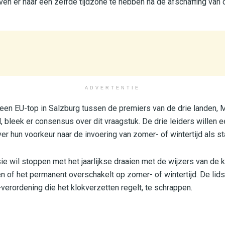
en er naar een zelfde tijdzone te hebben na de afschaffing van 
ADVERTENTIE
j een EU-top in Salzburg tussen de premiers van de drie landen, 
, bleek er consensus over dit vraagstuk. De drie leiders willen 
r hun voorkeur naar de invoering van zomer- of wintertijd als st
wil stoppen met het jaarlijkse draaien met de wijzers van de k
n of het permanent overschakelt op zomer- of wintertijd. De lid
verordening die het klokverzetten regelt, te schrappen.