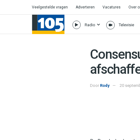
Veelgestelde vragen
Adverteren
Vacatures
Over 
Radio
Televisie
Consensus
afschaff
Door
Rody
20 septemb