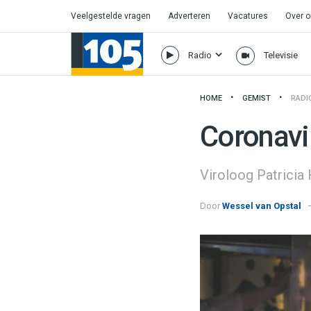
Veelgestelde vragen
Adverteren
Vacatures
Over 
Radio
Televisie
HOME
GEMIST
RADI
Coronavi
Viroloog Patricia
Door
Wessel van Opstal