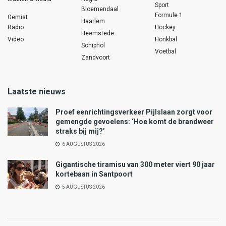
Sport
Bloemendaal
Formule 1
Gemist
Haarlem
Radio
Hockey
Heemstede
Video
Honkbal
Schiphol
Voetbal
Zandvoort
Laatste nieuws
Proef eenrichtingsverkeer Pijlslaan zorgt voor
gemengde gevoelens: ‘Hoe komt de brandweer
straks bij mij?’
6 AUGUSTUS 2026
Gigantische tiramisu van 300 meter viert 90 jaar
kortebaan in Santpoort
5 AUGUSTUS 2026