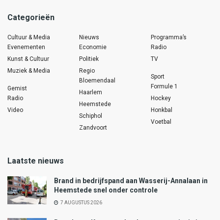
Categorieën
Cultuur & Media
Nieuws
Programma’s
Evenementen
Economie
Radio
Kunst & Cultuur
Politiek
TV
Muziek & Media
Regio
Sport
Bloemendaal
Formule 1
Gemist
Haarlem
Radio
Hockey
Heemstede
Video
Honkbal
Schiphol
Voetbal
Zandvoort
Laatste nieuws
Brand in bedrijfspand aan Wasserij-Annalaan in
Heemstede snel onder controle
7 AUGUSTUS 2026