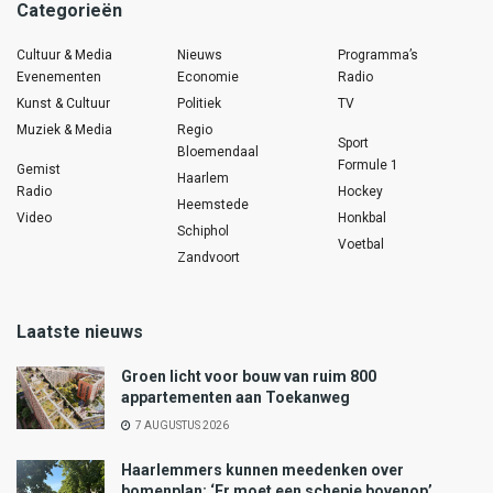
Categorieën
Cultuur & Media
Nieuws
Programma’s
Evenementen
Economie
Radio
Kunst & Cultuur
Politiek
TV
Muziek & Media
Regio
Sport
Bloemendaal
Formule 1
Gemist
Haarlem
Radio
Hockey
Heemstede
Video
Honkbal
Schiphol
Voetbal
Zandvoort
Laatste nieuws
Groen licht voor bouw van ruim 800
appartementen aan Toekanweg
7 AUGUSTUS 2026
Haarlemmers kunnen meedenken over
bomenplan: ‘Er moet een schepje bovenop’