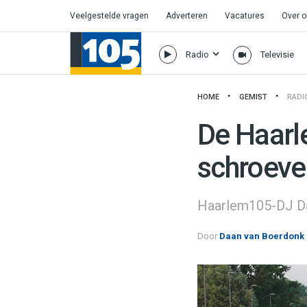
Veelgestelde vragen
Adverteren
Vacatures
Over 
Radio
Televisie
HOME
GEMIST
RADI
De Haarl
schroeven
Haarlem105-DJ Da
Door
Daan van Boerdonk