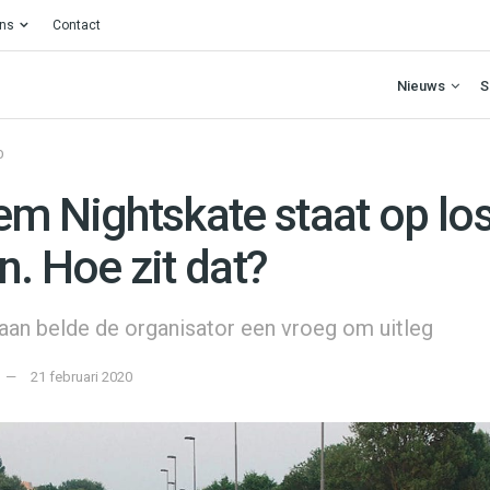
ons
Contact
Nieuws
S
O
em Nightskate staat op lo
. Hoe zit dat?
an belde de organisator een vroeg om uitleg
21 februari 2020