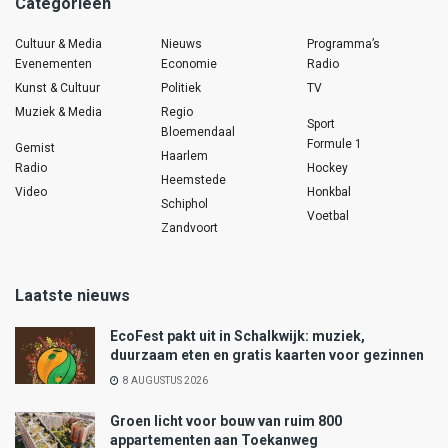
Categorieën
Cultuur & Media
Nieuws
Programma’s
Evenementen
Economie
Radio
Kunst & Cultuur
Politiek
TV
Muziek & Media
Regio
Sport
Bloemendaal
Formule 1
Gemist
Haarlem
Radio
Hockey
Heemstede
Video
Honkbal
Schiphol
Voetbal
Zandvoort
Laatste nieuws
EcoFest pakt uit in Schalkwijk: muziek,
duurzaam eten en gratis kaarten voor gezinnen
8 AUGUSTUS 2026
Groen licht voor bouw van ruim 800
appartementen aan Toekanweg