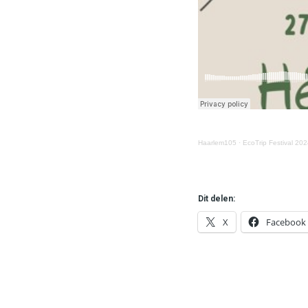
Haarlem105
·
EcoTrip Festival 20
Dit delen:
X
Facebook