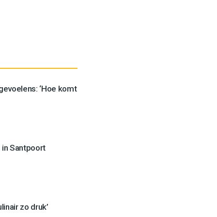
 gevoelens: ‘Hoe komt
 in Santpoort
inair zo druk’