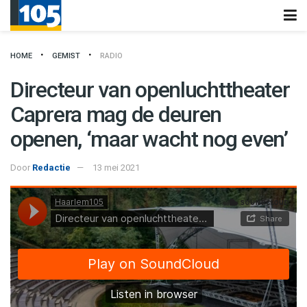
HOME
GEMIST
RADIO
Directeur van openluchttheater
Caprera mag de deuren
openen, ‘maar wacht nog even’
Door
Redactie
13 mei 2021
Haarlem105
·
Directeur van openluchttheater Caprera mag de deuren openen, 'maar wacht nog even'