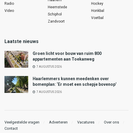
Radio
Hockey
Heemstede
Video
Honkbal
Schiphol
Voetbal
Zandvoort
Laatste nieuws
Groen licht voor bouw van ruim 800
appartementen aan Toekanweg
7 AUGUSTUS 2026
Haarlemmers kunnen meedenken over
bomenplan: ‘Er moet een schepje bovenop’
7 AUGUSTUS 2026
Veelgestelde vragen
Adverteren
Vacatures
Over ons
Contact