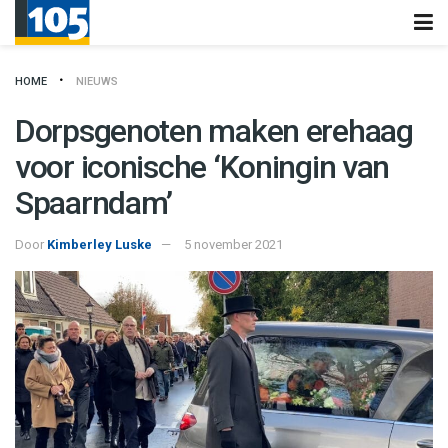
HOME
NIEUWS
Dorpsgenoten maken erehaag
voor iconische ‘Koningin van
Spaarndam’
Door
Kimberley Luske
5 november 2021