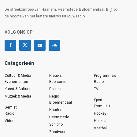
De streekomroep van Haarlem, Heemstede & Bloemendaal. Blijf op
de hoogte van het laatste nieuws uit jouw regio.
VOLG ONS OP
Categorieën
Cultuur & Media
Nieuws
Programma’s
Evenementen
Economie
Radio
Kunst & Cultuur
Politiek
TV
Muziek & Media
Regio
Sport
Bloemendaal
Formule 1
Gemist
Haarlem
Radio
Hockey
Heemstede
Video
Honkbal
Schiphol
Voetbal
Zandvoort