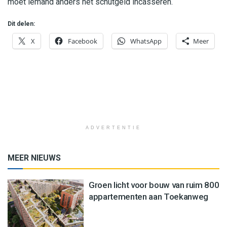
moet iemand anders het schutgeld incasseren.
Dit delen:
X
Facebook
WhatsApp
Meer
ADVERTENTIE
MEER NIEUWS
Groen licht voor bouw van ruim 800
appartementen aan Toekanweg