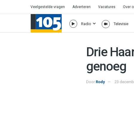
Veelgestelde vragen
Adverteren
Vacatures
Over 
Radio
Televisie
Drie Haa
genoeg
Door
Rody
23 decembe