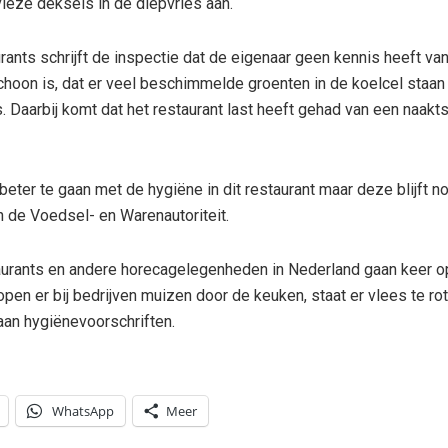
ieze deksels in de diepvries aan.
rants schrijft de inspectie dat de eigenaar geen kennis heeft va
choon is, dat er veel beschimmelde groenten in de koelcel staan
 Daarbij komt dat het restaurant last heeft gehad van een naakt
s beter te gaan met de hygiëne in dit restaurant maar deze blijft 
n de Voedsel- en Warenautoriteit.
aurants en andere horecagelegenheden in Nederland gaan keer op
pen er bij bedrijven muizen door de keuken, staat er vlees te rot
aan hygiënevoorschriften.
WhatsApp
Meer