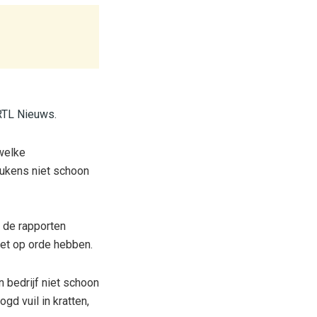
RTL Nieuws.
 welke
eukens niet schoon
 de rapporten
iet op orde hebben.
n bedrijf niet schoon
gd vuil in kratten,