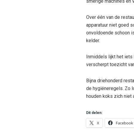
smerige machines en v
Over één van de restau
apparatuur niet goed s
onvoldoende schoon is.
kelder.
Inmiddels lijkt het iet
verscherpt toezicht va
Bijna driehonderd rest
de hygiëneregels. Zo lo
houden koks zich niet 
Dit delen:
X
Facebook