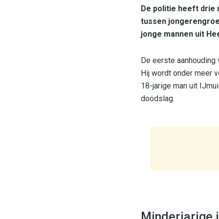
De politie heeft dri
tussen jongerengroe
jonge mannen uit He
De eerste aanhouding vo
Hij wordt onder meer 
18-jarige man uit IJmu
doodslag.
Minderjarige 