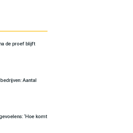
a de proef blijft
edrijven: Aantal
 gevoelens: ‘Hoe komt