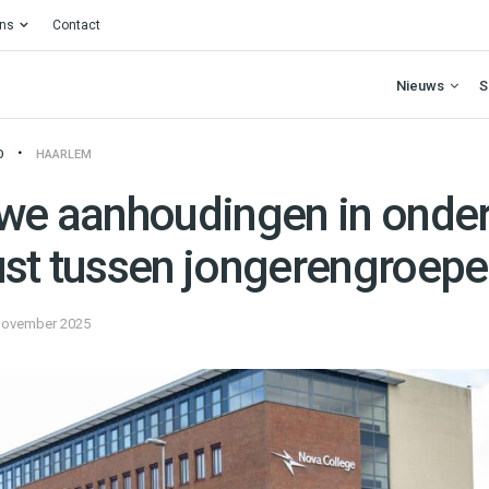
ons
Contact
Nieuws
S
O
HAARLEM
uwe aanhoudingen in onde
ust tussen jongerengroep
november 2025