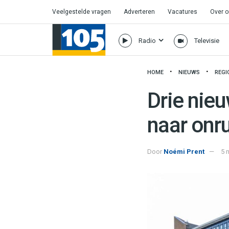
Veelgestelde vragen
Adverteren
Vacatures
Over 
Radio
Televisie
HOME
NIEUWS
REGI
Drie nie
naar onr
Door
Noémi Prent
5 