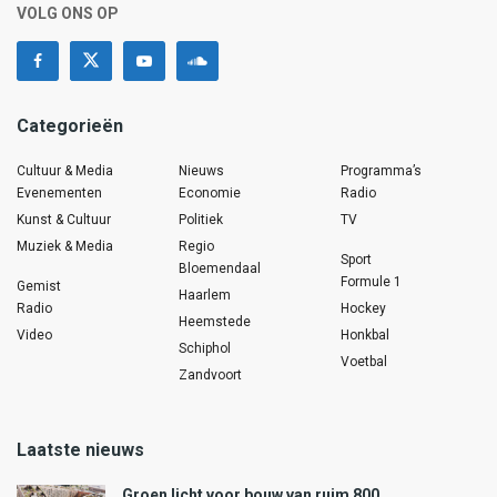
VOLG ONS OP
Categorieën
Cultuur & Media
Nieuws
Programma’s
Evenementen
Economie
Radio
Kunst & Cultuur
Politiek
TV
Muziek & Media
Regio
Sport
Bloemendaal
Formule 1
Gemist
Haarlem
Radio
Hockey
Heemstede
Video
Honkbal
Schiphol
Voetbal
Zandvoort
Laatste nieuws
Groen licht voor bouw van ruim 800