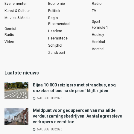
Evenementen
Economie
Radio
Kunst & Cultuur
Politiek
TV
Muziek & Media
Regio
Sport
Bloemendaal
Formule 1
Gemist
Haarlem
Radio
Hockey
Heemstede
Video
Honkbal
Schiphol
Voetbal
Zandvoort
Laatste nieuws
Bijna 10.000 reizigers met strandbus, nog
onzeker of bus na de proef blijft rijden
6 AUGUSTUS 2026
Meldpunt voor gedupeerden van malafide
verduurzamingsbedrijven: Aantal agressieve
verkopers neemt toe
6 AUGUSTUS 2026