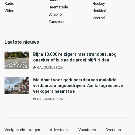
Radio
Hockey
Heemstede
Video
Honkbal
Schiphol
Voetbal
Zandvoort
Laatste nieuws
Bijna 10.000 reizigers met strandbus, nog
onzeker of bus na de proef blijft rijden
6 AUGUSTUS 2026
Meldpunt voor gedupeerden van malafide
verduurzamingsbedrijven: Aantal agressieve
verkopers neemt toe
6 AUGUSTUS 2026
Veelgestelde vragen
Adverteren
Vacatures
Over ons