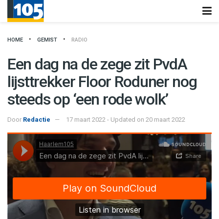
HOME
GEMIST
RADIO
Een dag na de zege zit PvdA
lijsttrekker Floor Roduner nog
steeds op ‘een rode wolk’
Door
Redactie
17 maart 2022 - Updated on 20 maart 2022
Haarlem105
·
Een dag na de zege zit PvdA lijsttrekker Floor Roduner nog steeds p een rode wolk