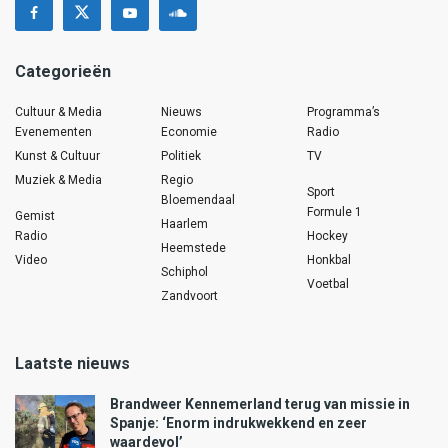
Categorieën
Cultuur & Media
Nieuws
Programma’s
Evenementen
Economie
Radio
Kunst & Cultuur
Politiek
TV
Muziek & Media
Regio
Sport
Bloemendaal
Formule 1
Gemist
Haarlem
Radio
Hockey
Heemstede
Video
Honkbal
Schiphol
Voetbal
Zandvoort
Laatste nieuws
Brandweer Kennemerland terug van missie in
Spanje: ‘Enorm indrukwekkend en zeer
waardevol’