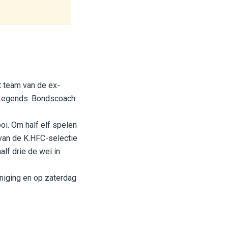
t team van de ex-
C Legends. Bondscoach
oi. Om half elf spelen
 van de K.HFC-selectie
lf drie de wei in
eniging en op zaterdag