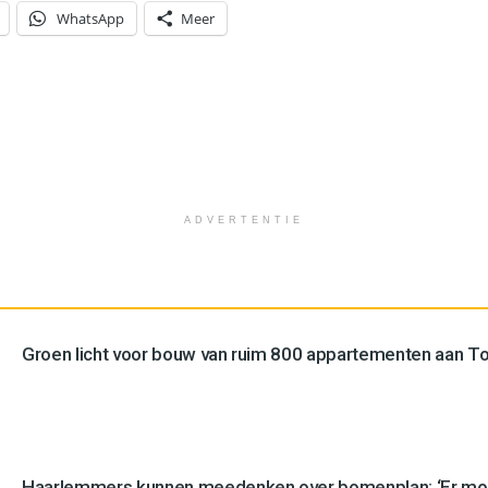
WhatsApp
Meer
ADVERTENTIE
Groen licht voor bouw van ruim 800 appartementen aan 
Haarlemmers kunnen meedenken over bomenplan: ‘Er mo