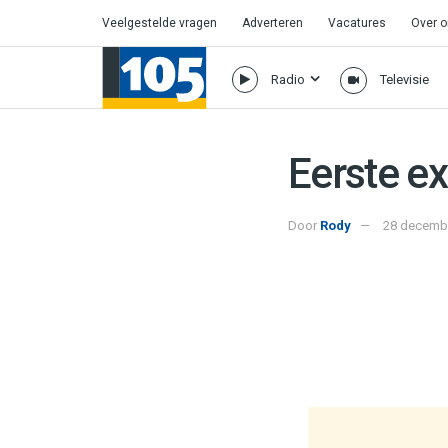
Veelgestelde vragen
Adverteren
Vacatures
Over 
Radio
Televisie
Eerste ex
Door
Rody
28 decembe