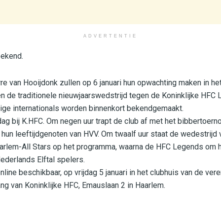
ADVERTENTIE
bekend.
re van Hooijdonk zullen op 6 januari hun opwachting maken in he
elen de traditionele nieuwjaarswedstrijd tegen de Koninklijke HF
rige internationals worden binnenkort bekendgemaakt.
ag bij K.HFC. Om negen uur trapt de club af met het bibbertoerno
 hun leeftijdgenoten van HVV. Om twaalf uur staat de wedestrijd
arlem-All Stars op het programma, waarna de HFC Legends om ha
derlands Elftal spelers.
line beschikbaar, op vrijdag 5 januari in het clubhuis van de ver
gang van Koninklijke HFC, Emauslaan 2 in Haarlem.