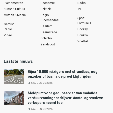
Evenementen
Economie
Radio
Kunst & Cultuur
Politiek
TV
Muziek & Media
Regio
Sport
Bloemendaal
Formule 1
Gemist
Haarlem
Radio
Hockey
Heemstede
Video
Honkbal
Schiphol
Voetbal
Zandvoort
Laatste nieuws
Bijna 10.000 reizigers met strandbus, nog
onzeker of bus na de proef blijft rijden
6 AUGUSTUS 2026
Meldpunt voor gedupeerden van malafide
verduurzamingsbedrijven: Aantal agressieve
verkopers neemt toe
6 AUGUSTUS 2026