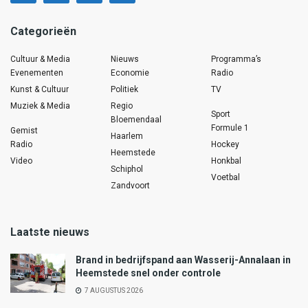
Categorieën
Cultuur & Media
Nieuws
Programma’s
Evenementen
Economie
Radio
Kunst & Cultuur
Politiek
TV
Muziek & Media
Regio
Sport
Bloemendaal
Formule 1
Gemist
Haarlem
Radio
Hockey
Heemstede
Video
Honkbal
Schiphol
Voetbal
Zandvoort
Laatste nieuws
Brand in bedrijfspand aan Wasserij-Annalaan in
Heemstede snel onder controle
7 AUGUSTUS 2026