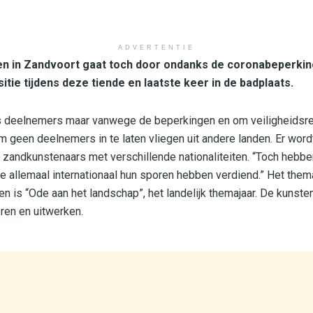
ADVERTENTIE
en in Zandvoort gaat toch door ondanks de coronabeperkin
tie tijdens deze tiende en laatste keer in de badplaats.
 zes deelnemers maar vanwege de beperkingen en om veiligheidsr
m geen deelnemers in te laten vliegen uit andere landen. Er wo
e zandkunstenaars met verschillende nationaliteiten. “Toch hebb
ie allemaal internationaal hun sporen hebben verdiend.” Het the
en is “Ode aan het landschap”, het landelijk themajaar. De kunst
eren en uitwerken.