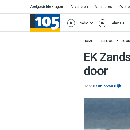
Veelgestelde vragen
Adverteren
Vacatures
Over 
Radio
Televisie
HOME
NIEUWS
REGI
EK Zands
door
Door
Dennis van Dijk