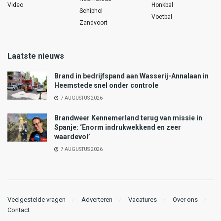
Video
Honkbal
Schiphol
Voetbal
Zandvoort
Laatste nieuws
Brand in bedrijfspand aan Wasserij-Annalaan in
Heemstede snel onder controle
7 AUGUSTUS 2026
Brandweer Kennemerland terug van missie in
Spanje: ‘Enorm indrukwekkend en zeer
waardevol’
7 AUGUSTUS 2026
Veelgestelde vragen
Adverteren
Vacatures
Over ons
Contact