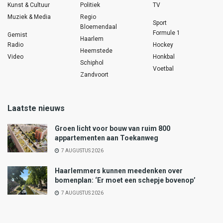
Kunst & Cultuur
Politiek
TV
Muziek & Media
Regio
Sport
Bloemendaal
Formule 1
Gemist
Haarlem
Radio
Hockey
Heemstede
Video
Honkbal
Schiphol
Voetbal
Zandvoort
Laatste nieuws
Groen licht voor bouw van ruim 800
appartementen aan Toekanweg
7 AUGUSTUS 2026
Haarlemmers kunnen meedenken over
bomenplan: ‘Er moet een schepje bovenop’
7 AUGUSTUS 2026