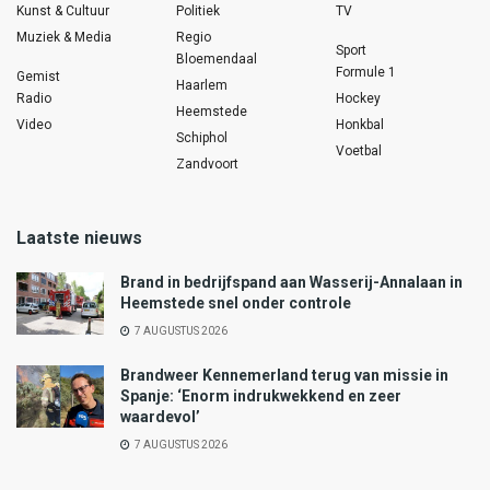
Kunst & Cultuur
Politiek
TV
Muziek & Media
Regio
Sport
Bloemendaal
Formule 1
Gemist
Haarlem
Radio
Hockey
Heemstede
Video
Honkbal
Schiphol
Voetbal
Zandvoort
Laatste nieuws
Brand in bedrijfspand aan Wasserij-Annalaan in
Heemstede snel onder controle
7 AUGUSTUS 2026
Brandweer Kennemerland terug van missie in
Spanje: ‘Enorm indrukwekkend en zeer
waardevol’
7 AUGUSTUS 2026