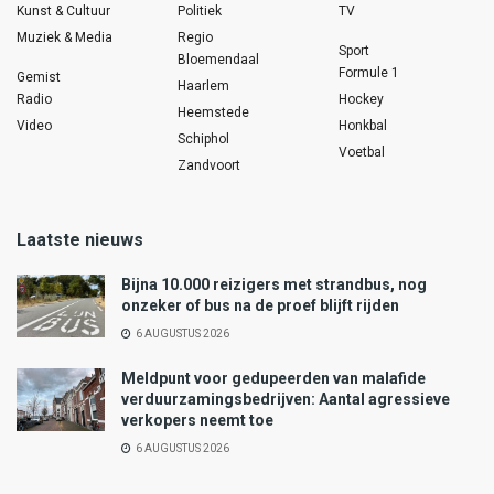
Kunst & Cultuur
Politiek
TV
Muziek & Media
Regio
Sport
Bloemendaal
Formule 1
Gemist
Haarlem
Radio
Hockey
Heemstede
Video
Honkbal
Schiphol
Voetbal
Zandvoort
Laatste nieuws
Bijna 10.000 reizigers met strandbus, nog
onzeker of bus na de proef blijft rijden
6 AUGUSTUS 2026
Meldpunt voor gedupeerden van malafide
verduurzamingsbedrijven: Aantal agressieve
verkopers neemt toe
6 AUGUSTUS 2026