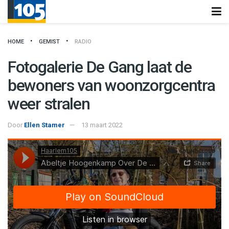
HOME
GEMIST
RADIO
Fotogalerie De Gang laat de
bewoners van woonzorgcentra
weer stralen
Door
Ellen Stamer
13 maart 2022
Haarlem105
·
Abeltje Hoogenkamp Over De Fotoexpositie In De Gang