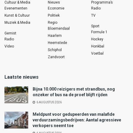
Cultuur & Media
Nieuws
Programma’s
Evenementen
Economie
Radio
Kunst & Cultuur
Politiek
TV
Muziek & Media
Regio
Sport
Bloemendaal
Formule 1
Gemist
Haarlem
Radio
Hockey
Heemstede
Video
Honkbal
Schiphol
Voetbal
Zandvoort
Laatste nieuws
Bijna 10.000 reizigers met strandbus, nog
onzeker of bus na de proef blijft rijden
6 AUGUSTUS 2026
Meldpunt voor gedupeerden van malafide
verduurzamingsbedrijven: Aantal agressieve
verkopers neemt toe