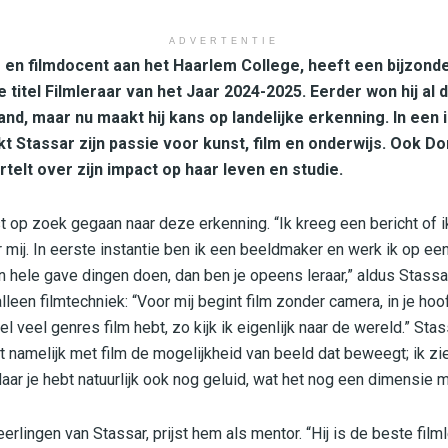
ADVERTENTIE
- en filmdocent aan het Haarlem College, heeft een bijzond
e titel Filmleraar van het Jaar 2024-2025. Eerder won hij al d
nd, maar nu maakt hij kans op landelijke erkenning. In een
 Stassar zijn passie voor kunst, film en onderwijs. Ook Dom
telt over zijn impact op haar leven en studie.
t op zoek gegaan naar deze erkenning. “Ik kreeg een bericht of i
 mij. In eerste instantie ben ik een beeldmaker en werk ik op ee
 hele gave dingen doen, dan ben je opeens leraar,” aldus Stassar
leen filmtechniek: “Voor mij begint film zonder camera, in je ho
el veel genres film hebt, zo kijk ik eigenlijk naar de wereld.” Stas
t namelijk met film de mogelijkheid van beeld dat beweegt; ik zi
aar je hebt natuurlijk ook nog geluid, wat het nog een dimensie m
rlingen van Stassar, prijst hem als mentor. “Hij is de beste filmle