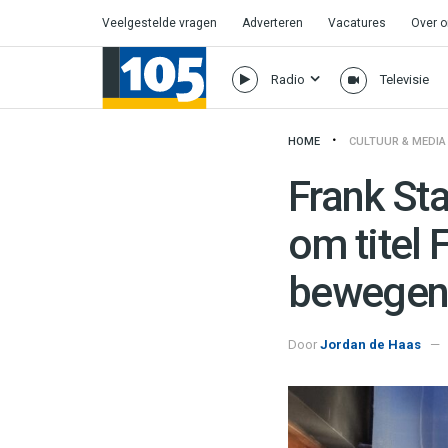
Veelgestelde vragen
Adverteren
Vacatures
Over 
Radio
Televisie
HOME
CULTUUR & MEDIA
Frank Sta
om titel 
bewegend
Door
Jordan de Haas