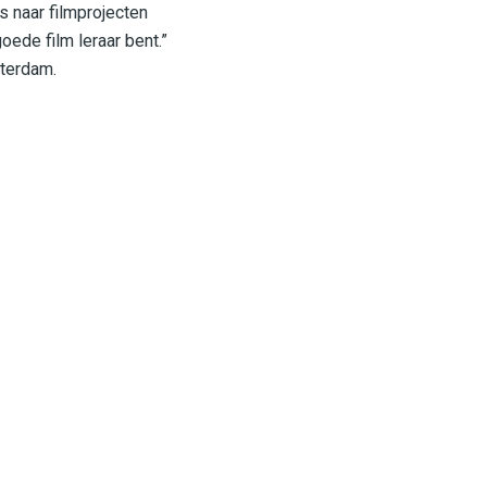
s naar filmprojecten
ede film leraar bent.”
tterdam.