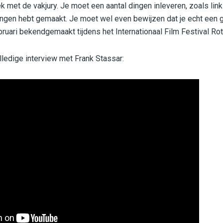
 met de vakjury. Je moet een aantal dingen inleveren, zoals link
ingen hebt gemaakt. Je moet wel even bewijzen dat je echt een go
bruari bekendgemaakt tijdens het Internationaal Film Festival Ro
lledige interview met Frank Stassar: