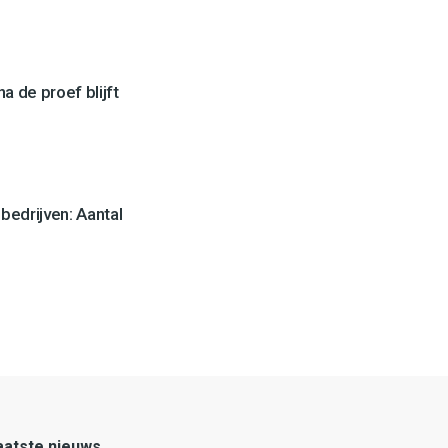
a de proef blijft
edrijven: Aantal
aatste nieuws