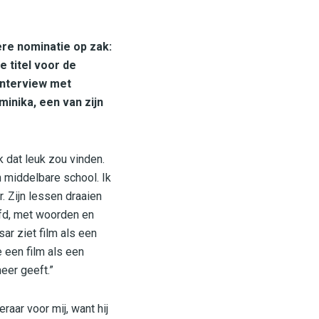
ere nominatie op zak:
e titel voor de
 interview met
inika, een van zijn
k dat leuk zou vinden.
n middelbare school. Ik
. Zijn lessen draaien
ofd, met woorden en
sar ziet film als een
e een film als een
eer geeft.”
raar voor mij, want hij