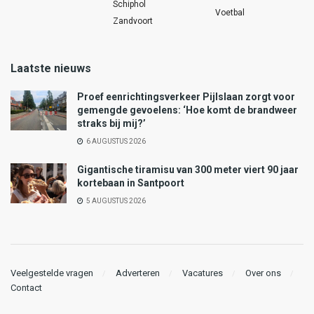
Schiphol
Voetbal
Zandvoort
Laatste nieuws
Proef eenrichtingsverkeer Pijlslaan zorgt voor
gemengde gevoelens: ‘Hoe komt de brandweer
straks bij mij?’
6 AUGUSTUS 2026
Gigantische tiramisu van 300 meter viert 90 jaar
kortebaan in Santpoort
5 AUGUSTUS 2026
Veelgestelde vragen
Adverteren
Vacatures
Over ons
Contact