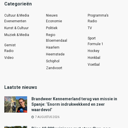
Categorieën
Cultuur & Media
Nieuws
Programma’s
Evenementen
Economie
Radio
Kunst & Cultuur
Politiek
TV
Muziek & Media
Regio
Sport
Bloemendaal
Formule 1
Gemist
Haarlem
Radio
Hockey
Heemstede
Video
Honkbal
Schiphol
Voetbal
Zandvoort
Laatste nieuws
Brandweer Kennemerland terug van missie in
Spanje: ‘Enorm indrukwekkend en zeer
waardevol’
7 AUGUSTUS 2026