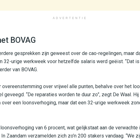
ADVERTENTIE
met BOVAG
erdere gesprekken zijn geweest over de cao-regelingen, maar da
 32-urige werkweek voor hetzelfde salaris werd geëist. “Dat is 
erder van BOVAG.
vereenstemming over vrijwel alle punten, behalve over het loon
afel geveegd. “De reparaties worden te duur zo”, zegt De Waal. H
n over een loonsverhoging, maar dat een 32-urige werkweek zond
oonsverhoging van 6 procent, wat gelijkstaat aan de verwachte in
. In Zaandam verzamelden zich zo’n 200 stakers vandaag. “We zi