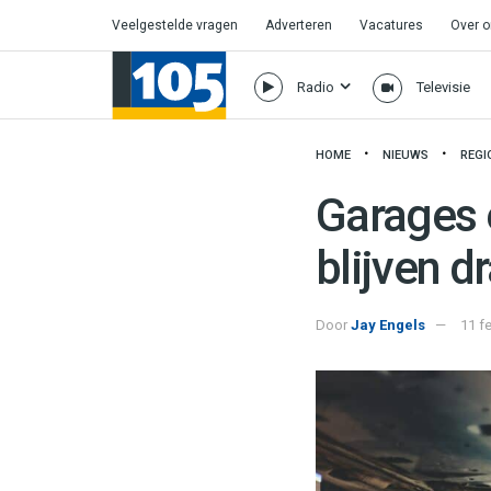
Veelgestelde vragen
Adverteren
Vacatures
Over 
Radio
Televisie
HOME
NIEUWS
REGI
Garages 
blijven d
Door
Jay Engels
11 f