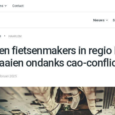
ons
Contact
Nieuws
S
O
HAARLEM
en fietsenmakers in regio
raaien ondanks cao-confli
ebruari 2025