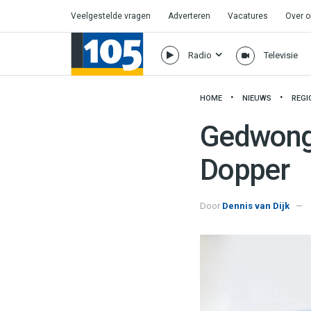
Veelgestelde vragen
Adverteren
Vacatures
Over 
Radio
Televisie
HOME
NIEUWS
REGI
Gedwonge
Dopper
Door
Dennis van Dijk