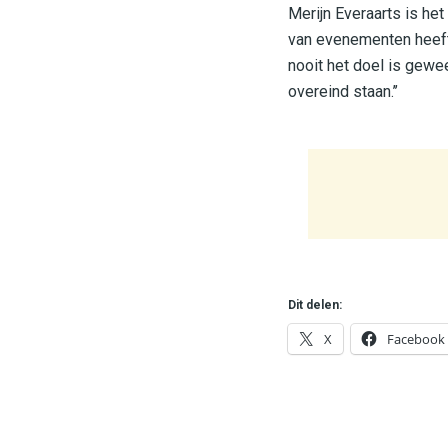
Merijn Everaarts is he
van evenementen heeft 
nooit het doel is gewee
overeind staan.’’
Dit delen:
X
Facebook