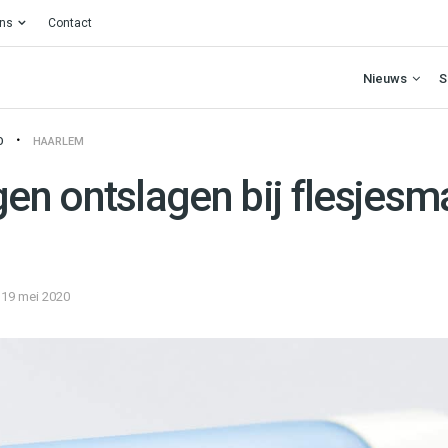
ons
Contact
Nieuws
S
O
HAARLEM
n ontslagen bij flesjesm
19 mei 2020