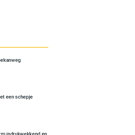
Toekanweg
et een schepje
orm indrukwekkend en