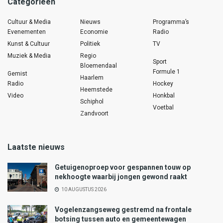
Categorieën
Cultuur & Media
Nieuws
Programma’s
Evenementen
Economie
Radio
Kunst & Cultuur
Politiek
TV
Muziek & Media
Regio
Sport
Bloemendaal
Formule 1
Gemist
Haarlem
Radio
Hockey
Heemstede
Video
Honkbal
Schiphol
Voetbal
Zandvoort
Laatste nieuws
Getuigenoproep voor gespannen touw op
nekhoogte waarbij jongen gewond raakt
10 AUGUSTUS 2026
Vogelenzangseweg gestremd na frontale
botsing tussen auto en gemeentewagen