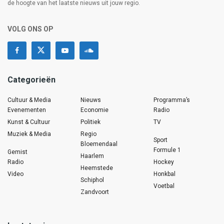
de hoogte van het laatste nieuws uit jouw regio.
VOLG ONS OP
Categorieën
Cultuur & Media
Nieuws
Programma’s
Evenementen
Economie
Radio
Kunst & Cultuur
Politiek
TV
Muziek & Media
Regio
Sport
Bloemendaal
Formule 1
Gemist
Haarlem
Radio
Hockey
Heemstede
Video
Honkbal
Schiphol
Voetbal
Zandvoort