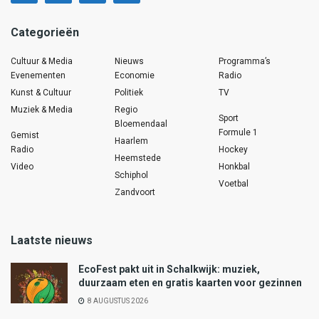
Categorieën
Cultuur & Media
Nieuws
Programma’s
Evenementen
Economie
Radio
Kunst & Cultuur
Politiek
TV
Muziek & Media
Regio
Sport
Bloemendaal
Formule 1
Gemist
Haarlem
Radio
Hockey
Heemstede
Video
Honkbal
Schiphol
Voetbal
Zandvoort
Laatste nieuws
EcoFest pakt uit in Schalkwijk: muziek,
duurzaam eten en gratis kaarten voor gezinnen
8 AUGUSTUS 2026