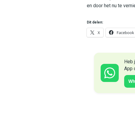
en door het nu te vern
Dit delen:
X
Facebook
Heb j
App 
Wh