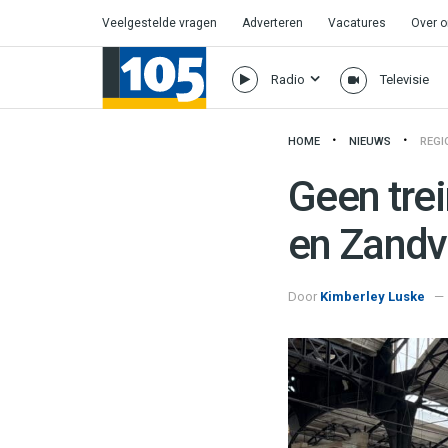
Veelgestelde vragen
Adverteren
Vacatures
Over 
Radio
Televisie
HOME
NIEUWS
REGI
Geen tre
en Zandv
Door
Kimberley Luske