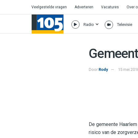
Veelgestelde vragen
Adverteren
Vacatures
Over 
Radio
Televisie
Gemeente
Door
Rody
15 mei 201
De gemeente Haarlem b
risico van de zorgverz