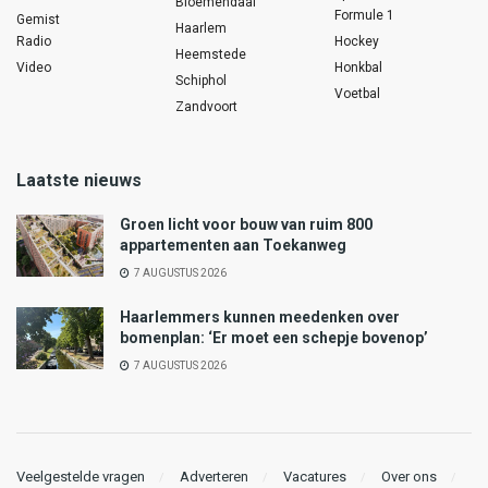
Bloemendaal
Formule 1
Gemist
Haarlem
Radio
Hockey
Heemstede
Video
Honkbal
Schiphol
Voetbal
Zandvoort
Laatste nieuws
Groen licht voor bouw van ruim 800
appartementen aan Toekanweg
7 AUGUSTUS 2026
Haarlemmers kunnen meedenken over
bomenplan: ‘Er moet een schepje bovenop’
7 AUGUSTUS 2026
Veelgestelde vragen
Adverteren
Vacatures
Over ons