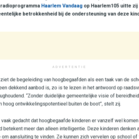
et radioprogramma
Haarlem Vandaag
op Haarlem105 uitte zij
ntelijke betrokkenheid bij de ondersteuning van deze kin
ADVERTENTIE
iet de begeleiding van hoogbegaafden als een taak van de scho
 een dekkend aanbod is, zo is te lezen in het antwoord op raadsv
rughoudend. “Zonder duidelijke gemeentelijke visie of bereidheid
 hoog ontwikkelingspotentieel buiten de boot”, stelt zij.
 vaak gedacht dat hoogbegaafde kinderen er vanzelf wel komen 
betekent meer dan alleen intelligentie. Deze kinderen denken a
om aansluiting te vinden. Ze kunnen zich vervelen op school of 