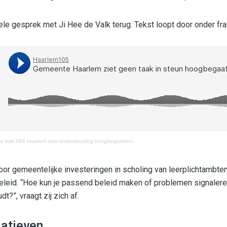
hele gesprek met Ji Hee de Valk terug. Tekst loopt door onder fr
de Valk D66 Haarlem over ondersteuning hoogbegaafden
voor gemeentelijke investeringen in scholing van leerplichtambte
eleid. “Hoe kun je passend beleid maken of problemen signaleren
?”, vraagt zij zich af.
iatieven