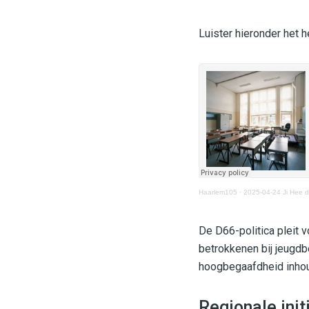
Luister hieronder het 
Haarlem105
·
2025-04-24 Ji Hee 
De D66-politica pleit 
betrokkenen bij jeugdb
hoogbegaafdheid inhoudt
Regionale init