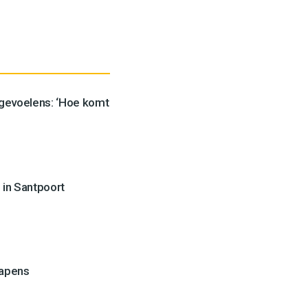
 gevoelens: ‘Hoe komt
 in Santpoort
wapens