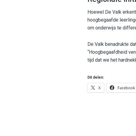
Hoewel De Valk erkent d
hoogbegaafde leerlinge
om onderwijs te differ
De Valk benadrukte dat
“Hoogbegaafdheid verdi
tijd dat we het hardne
Dit delen:
X
Facebook