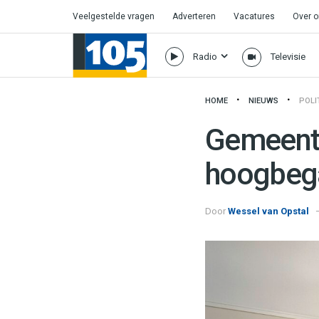
Veelgestelde vragen
Adverteren
Vacatures
Over 
Radio
Televisie
HOME
NIEUWS
POLI
Gemeente
hoogbega
Door
Wessel van Opstal