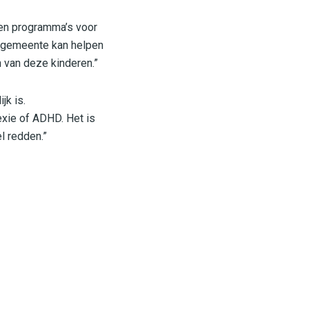
n en programma’s voor
e gemeente kan helpen
 van deze kinderen.”
jk is.
exie of ADHD. Het is
l redden.”