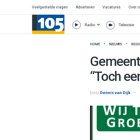
Veelgestelde vragen
Adverteren
Vacatures
Over 
Radio
Televisie
HOME
NIEUWS
REGI
Gemeente
“Toch ee
Door
Dennis van Dijk