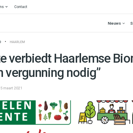
ons
Contact
Nieuws
S
O
HAARLEM
 verbiedt Haarlemse Bio
n vergunning nodig”
5 maart 2021