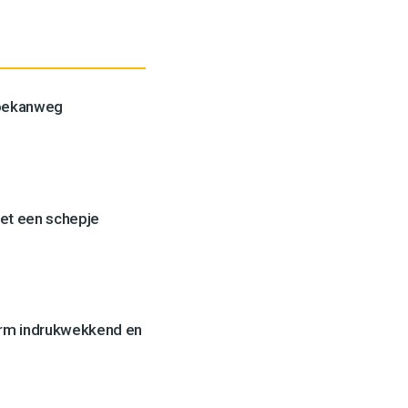
Toekanweg
et een schepje
orm indrukwekkend en