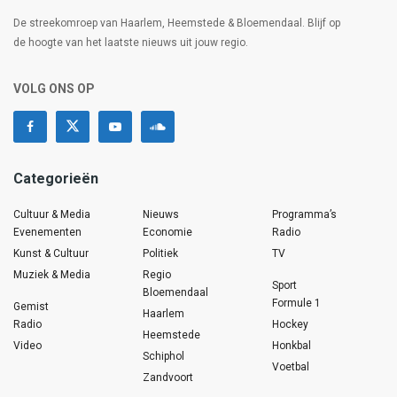
De streekomroep van Haarlem, Heemstede & Bloemendaal. Blijf op
de hoogte van het laatste nieuws uit jouw regio.
VOLG ONS OP
Categorieën
Cultuur & Media
Nieuws
Programma’s
Evenementen
Economie
Radio
Kunst & Cultuur
Politiek
TV
Muziek & Media
Regio
Sport
Bloemendaal
Formule 1
Gemist
Haarlem
Radio
Hockey
Heemstede
Video
Honkbal
Schiphol
Voetbal
Zandvoort