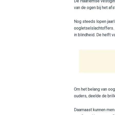
De Haarlemse vestigin
van de ogen bij het af
Nog steeds lopen jaarl
oogletselslachtoffers.
in blindheid. De helft v
Om het belang van oogb
ouders, deelde de brill
Daarnaast kunnen mense