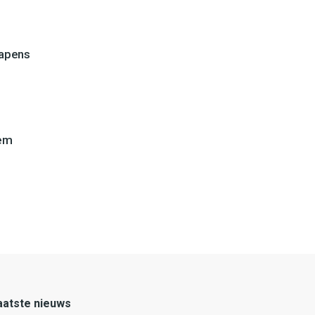
wapens
lem
aatste nieuws