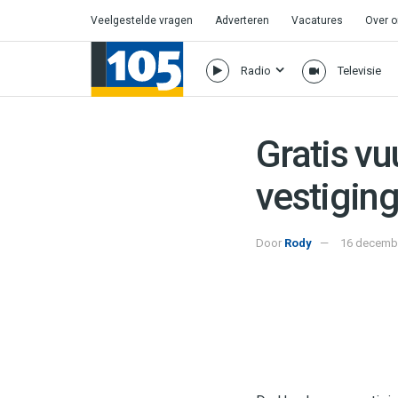
Veelgestelde vragen
Adverteren
Vacatures
Over 
Radio
Televisie
Gratis vu
vestiging
Door
Rody
16 decembe