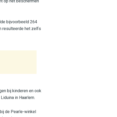
ht op het beschermen
lde bijvoorbeeld 264
n resulteerde het zelfs
en bij kinderen en ook
 Liduina in Haarlem.
bij de Pearle-winkel