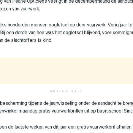
g van Pearle Opticiens vestigt in de decembermaand de aandac
steken van vuurwerk.
ijks honderden mensen oogletsel op door vuurwerk. Vorig jaar te
 Bij een derde van hen was het oogletsel blijvend, voor sommige
an de slachtoffers is kind.
ADVERTENTIE
escherming tijdens de jaarwisseling onder de aandacht te breng
enwinkel maandag gratis vuurwerkbrillen uit op basisschool Sint.
n de laatste weken van dit jaar een gratis vuurwerkbril afhalen 