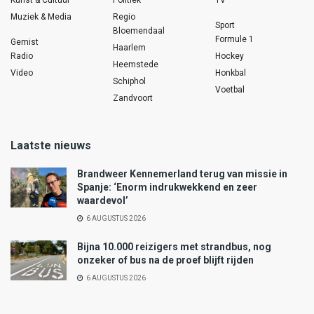
Muziek & Media
Regio
Sport
Bloemendaal
Formule 1
Gemist
Haarlem
Radio
Hockey
Heemstede
Video
Honkbal
Schiphol
Voetbal
Zandvoort
Laatste nieuws
Brandweer Kennemerland terug van missie in
Spanje: ‘Enorm indrukwekkend en zeer
waardevol’
6 AUGUSTUS 2026
Bijna 10.000 reizigers met strandbus, nog
onzeker of bus na de proef blijft rijden
6 AUGUSTUS 2026