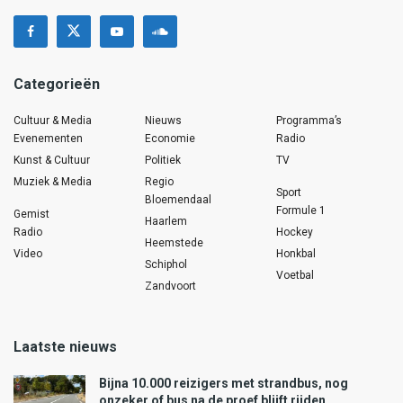
Categorieën
Cultuur & Media
Nieuws
Programma’s
Evenementen
Economie
Radio
Kunst & Cultuur
Politiek
TV
Muziek & Media
Regio
Sport
Bloemendaal
Formule 1
Gemist
Haarlem
Radio
Hockey
Heemstede
Video
Honkbal
Schiphol
Voetbal
Zandvoort
Laatste nieuws
Bijna 10.000 reizigers met strandbus, nog
onzeker of bus na de proef blijft rijden