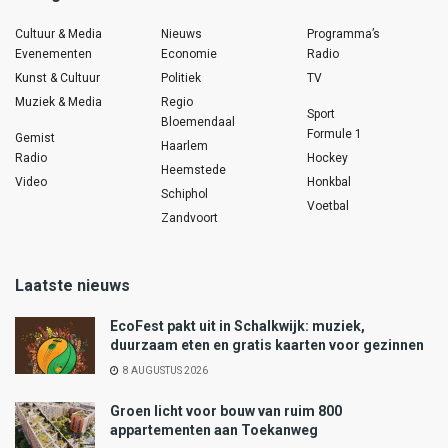
Cultuur & Media
Nieuws
Programma’s
Evenementen
Economie
Radio
Kunst & Cultuur
Politiek
TV
Muziek & Media
Regio
Sport
Bloemendaal
Formule 1
Gemist
Haarlem
Radio
Hockey
Heemstede
Video
Honkbal
Schiphol
Voetbal
Zandvoort
Laatste nieuws
EcoFest pakt uit in Schalkwijk: muziek,
duurzaam eten en gratis kaarten voor gezinnen
8 AUGUSTUS 2026
Groen licht voor bouw van ruim 800
appartementen aan Toekanweg