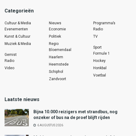
Categorieën
Cultuur & Media
Nieuws
Programma’s
Evenementen
Economie
Radio
Kunst & Cultuur
Politiek
TV
Muziek & Media
Regio
Sport
Bloemendaal
Formule 1
Gemist
Haarlem
Radio
Hockey
Heemstede
Video
Honkbal
Schiphol
Voetbal
Zandvoort
Laatste nieuws
Bijna 10.000 reizigers met strandbus, nog
onzeker of bus na de proef blijft rijden
6 AUGUSTUS 2026