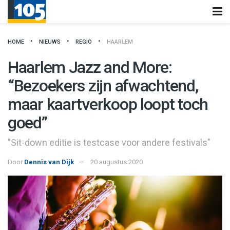
HOME
NIEUWS
REGIO
HAARLEM
Haarlem Jazz and More:
“Bezoekers zijn afwachtend,
maar kaartverkoop loopt toch
goed”
"Sit-down editie is testcase voor andere festivals"
Door
Dennis van Dijk
20 augustus 2020