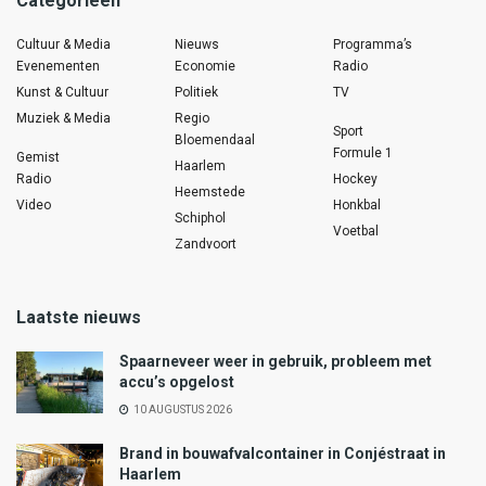
Categorieën
Cultuur & Media
Nieuws
Programma’s
Evenementen
Economie
Radio
Kunst & Cultuur
Politiek
TV
Muziek & Media
Regio
Sport
Bloemendaal
Formule 1
Gemist
Haarlem
Radio
Hockey
Heemstede
Video
Honkbal
Schiphol
Voetbal
Zandvoort
Laatste nieuws
Spaarneveer weer in gebruik, probleem met
accu’s opgelost
10 AUGUSTUS 2026
Brand in bouwafvalcontainer in Conjéstraat in
Haarlem