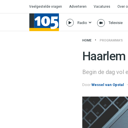
Veelgestelde vragen
Adverteren
Vacatures
Over 
Radio
Televisie
HOME
PROGRAMMA’S
Haarlem
Begin de dag vol 
Door
Wessel van Opstal