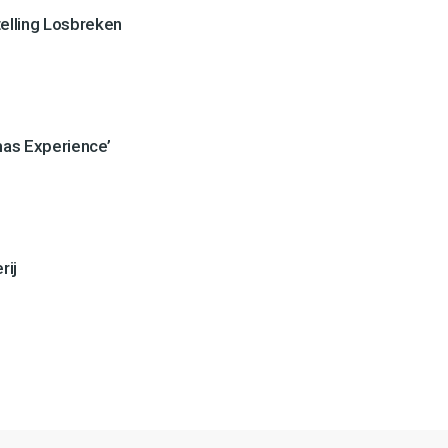
stelling Losbreken
mas Experience’
rij