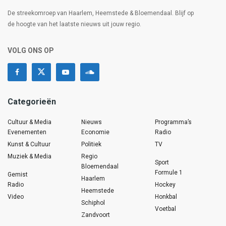
De streekomroep van Haarlem, Heemstede & Bloemendaal. Blijf op
de hoogte van het laatste nieuws uit jouw regio.
VOLG ONS OP
Categorieën
Cultuur & Media
Nieuws
Programma’s
Evenementen
Economie
Radio
Kunst & Cultuur
Politiek
TV
Muziek & Media
Regio
Sport
Bloemendaal
Formule 1
Gemist
Haarlem
Radio
Hockey
Heemstede
Video
Honkbal
Schiphol
Voetbal
Zandvoort