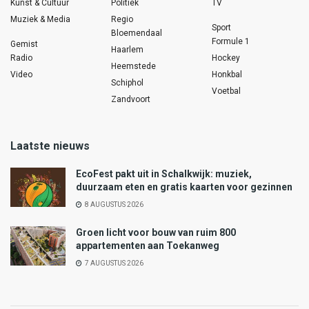
Kunst & Cultuur
Politiek
TV
Muziek & Media
Regio
Sport
Bloemendaal
Formule 1
Gemist
Haarlem
Radio
Hockey
Heemstede
Video
Honkbal
Schiphol
Voetbal
Zandvoort
Laatste nieuws
EcoFest pakt uit in Schalkwijk: muziek,
duurzaam eten en gratis kaarten voor gezinnen
8 AUGUSTUS 2026
Groen licht voor bouw van ruim 800
appartementen aan Toekanweg
7 AUGUSTUS 2026