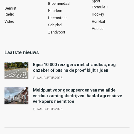
Sport
Bloemendaal
Formule 1
Gemist
Haarlem
Radio
Hockey
Heemstede
Video
Honkbal
Schiphol
Voetbal
Zandvoort
Laatste nieuws
Bijna 10.000 reizigers met strandbus, nog
onzeker of bus na de proef blijft rijden
6 AUGUSTUS 2026
Meldpunt voor gedupeerden van malafide
verduurzamingsbedrijven: Aantal agressieve
verkopers neemt toe
6 AUGUSTUS 2026